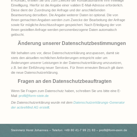
in Kontakt, erteilen Sie uns zum Zwecke der Kontaktaufnahme Ihre freiwillige
Einwilligung. Hierfür ist die Angabe einer validen E-Mail-Adresse erforderlich.
Diese dient der Zuordnung der Anfrage und der anschließenden
Beantwortung derselben. Die Angabe weiterer Daten ist optional. Die von
Ihnen gemachten Angaben werden zum Zwecke der Bearbeitung der Anfrage
sowie für mögliche Anschlussfragen gespeichert. Nach Erledigung der von
Ihnen gestellten Anfrage werden personenbezogene Daten automatisch
gelöscht.
Änderung unserer Datenschutzbestimmungen
Wir behalten uns vor, diese Datenschutzerklärung anzupassen, damit sie
stets den aktuellen rechtlichen Anforderungen entspricht oder um
Änderungen unserer Leistungen in der Datenschutzerklärung umzusetzen,
z.B. bei der Einführung neuer Services. Für Ihren erneuten Besuch gilt dann
die neue Datenschutzerklärung.
Fragen an den Datenschutzbeauftragten
Wenn Sie Fragen zum Datenschutz haben, schreiben Sie uns bitte eine E-
Mail:
profil@form-stein.de
Die Datenschutzerklärung wurde mit dem
Datenschutzerklärungs-Generator
der activeMind AG erstellt
.
Steinmetz Horst Johannes – Telefon: +49 80 41-7 99 21 83 –
profil@form-stein.de