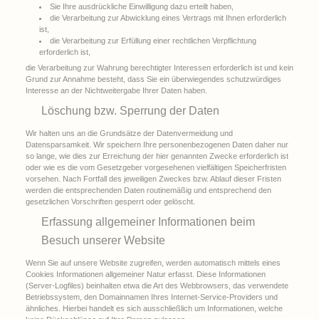
Sie Ihre ausdrückliche Einwilligung dazu erteilt haben,
die Verarbeitung zur Abwicklung eines Vertrags mit Ihnen erforderlich
ist,
die Verarbeitung zur Erfüllung einer rechtlichen Verpflichtung
erforderlich ist,
die Verarbeitung zur Wahrung berechtigter Interessen erforderlich ist und kein
Grund zur Annahme besteht, dass Sie ein überwiegendes schutzwürdiges
Interesse an der Nichtweitergabe Ihrer Daten haben.
Löschung bzw. Sperrung der Daten
Wir halten uns an die Grundsätze der Datenvermeidung und
Datensparsamkeit. Wir speichern Ihre personenbezogenen Daten daher nur
so lange, wie dies zur Erreichung der hier genannten Zwecke erforderlich ist
oder wie es die vom Gesetzgeber vorgesehenen vielfältigen Speicherfristen
vorsehen. Nach Fortfall des jeweiligen Zweckes bzw. Ablauf dieser Fristen
werden die entsprechenden Daten routinemäßig und entsprechend den
gesetzlichen Vorschriften gesperrt oder gelöscht.
Erfassung allgemeiner Informationen beim
Besuch unserer Website
Wenn Sie auf unsere Website zugreifen, werden automatisch mittels eines
Cookies Informationen allgemeiner Natur erfasst. Diese Informationen
(Server-Logfiles) beinhalten etwa die Art des Webbrowsers, das verwendete
Betriebssystem, den Domainnamen Ihres Internet-Service-Providers und
ähnliches. Hierbei handelt es sich ausschließlich um Informationen, welche