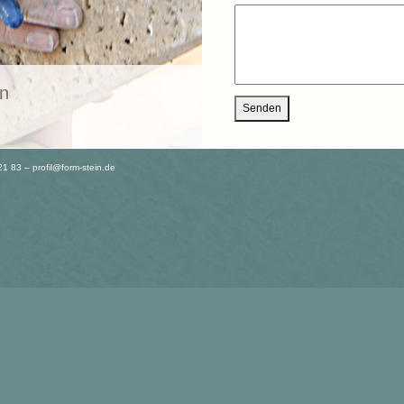
in
 21 83 –
profil@form-stein.de