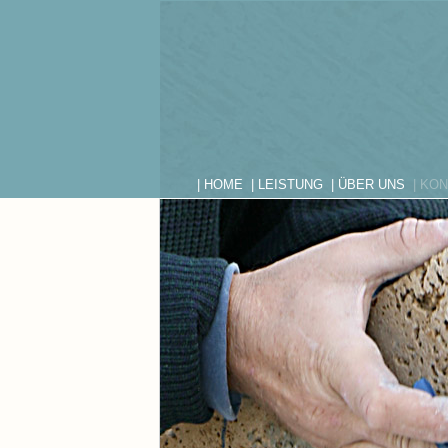
| HOME
| LEISTUNG
| ÜBER UNS
| KON